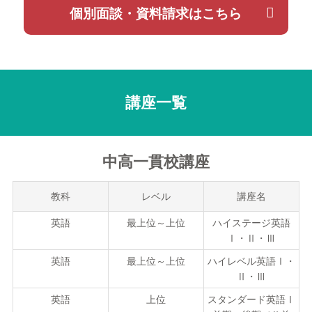
個別面談・資料請求はこちら
講座一覧
中高一貫校講座
教科
レベル
講座名
英語
最上位～上位
ハイステージ英語
Ⅰ・Ⅱ・Ⅲ
英語
最上位～上位
ハイレベル英語Ⅰ・
Ⅱ・Ⅲ
英語
上位
スタンダード英語Ⅰ