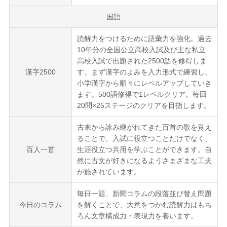
国語
読解力をつけるために語彙力を強化。過去
10年分の全国公立高校入試及び主な私立
高校入試で出題された2500語を修得しま
漢字2500
す。まず漢字のよみを入力形式で練習し、
小学漢字から順々にレベルアップしていき
ます。500語修得で1レベルクリア。毎回
20問×25ステージのクリアを目指します。
古来から詠み継がれてきた百首の歌を覚え
ることで、入試に役立つことだけでなく、
百人一首
生涯役立つ共用を学ぶことができます。自
然に古文が好きになるようさまざまな工夫
が施されています。
毎日一題、新聞コラムの段落並び替え問題
今日のコラム
を解くことで、大意をつかむ読解力はもち
ろん文章構成力・表現力を養います。