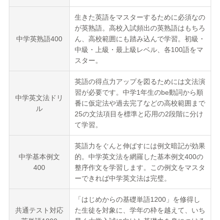
生きた英語をマスターするために必須なの
が英熟語。高校入試頻出の英熟語はもちろ
中学英熟語400
ん、高校範囲にも踏み込んで学習。初級・
中級・上級・最上級レベル、各100語をマ
スター。
英語の得点力アップを図るためには文法演
習が必要です。中学1年生のbe動詞から順
中学英文法ドリ
番に仮定法や過去完了などの高校範囲まで
ル
25の文法項目を標準と応用の2段階に分け
て学習。
英語力をぐんと伸ばすには例文暗記が効果
中学基本例文
的。中学英文法を網羅した基本例文400の
400
整序作文を学習します。この例文をマスタ
ーできれば中学英文法は完璧。
「はじめからの基礎単語1200」を修得し
共通テスト対応
た生徒を対象に、学年の枠を越えて、いち