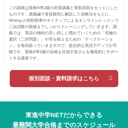
この講座は英検®準2級の対策講義と実戦演習をセットにした
ものです。講義編で各技能別に解説した攻略法をもとに、
Writing の添削指導やネイティブによるオンラインレッスンで
二次試験の面接までしっかりトレーニングしていきます。講
義では、英語の独特の言い回しに慣れていくための「究極の
選択（二択問題）」や耳を鍛えるための「ディクテーショ
ン」を毎回扱っていきますので、総合的な英語力アップが可
能です。英検®準2級の合格を目指す皆さんを徹底的にサポー
トする講座です。
個別面談・資料請求はこちら
東進中学NETだからできる
最難関大学合格までのスケジュール