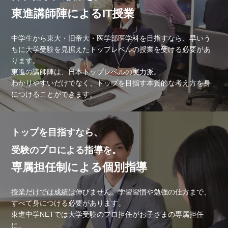
東進講師陣によるIT授業
中学生から東大・旧帝大・医学部医学科を目指すなら、早いう
ちに大学受験を見据えたトップレベルの授業を受ける必要があ
ります。
東進の講師陣は、日本トップレベルの実力派。
わかりやすいだけでなく、トップを目指す本質的な考え方を身
につけることができます。
トップを目指すなら、
受験のプロによる指導を。
専属担任制による個別指導
授業だけでは成績は伸びません。学習習慣や勉強の仕方まで、
すべて身につける必要があります。
東進中学NETでは大学受験のプロ担任がお子さまの専属担任
に。