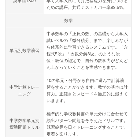
英単語1800
早く大学入試に向けた基礎力を身につける
ための講座。共通テストカバー率99.5%。
数学
中学数学の「正負の数」の基礎から大学入
試レベルの「微分積分」まで、楽しみなが
ら体系的に学習できるシステムです。「方
単元別数学演習
程式5段」「因数分解3級」のような段
位・級位の認定で、自分の数学力がどんど
ん上がっていくことを実感できます。
40の単元・分野から自由に選んで計算演
中学計算トレー
習をすることができます。数学の基本は計
ニング
算力。正確さとスピードを徹底的に鍛えて
いきます。
標準的な学校教科書の単元分けに合わせて
中学数学単元別
頻出パターン問題をそろえたドリルです。
標準問題ドリル
既習範囲を日々トレーニングすることで、
定着を図ります。