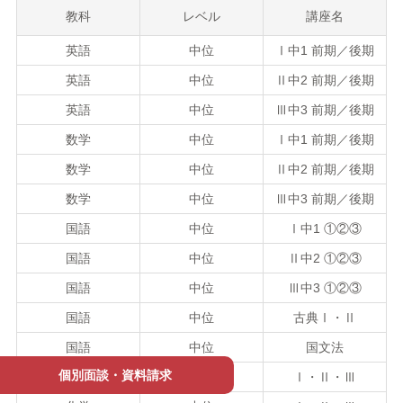
教科
レベル
講座名
英語
中位
Ⅰ中1 前期／後期
英語
中位
Ⅱ中2 前期／後期
英語
中位
Ⅲ中3 前期／後期
数学
中位
Ⅰ中1 前期／後期
数学
中位
Ⅱ中2 前期／後期
数学
中位
Ⅲ中3 前期／後期
国語
中位
Ⅰ中1 ①②③
国語
中位
Ⅱ中2 ①②③
国語
中位
Ⅲ中3 ①②③
国語
中位
古典Ⅰ・Ⅱ
国語
中位
国文法
個別面談・資料請求
物理
中位
Ⅰ・Ⅱ・Ⅲ