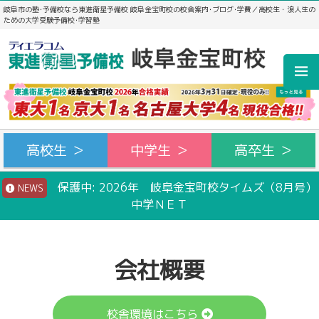
岐阜市の塾･予備校なら東進衛星予備校 岐阜金宝町校の校舎案内･ブログ･学費／高校生・浪人生の
ための大学受験予備校･学習塾
高校生 ＞
中学生 ＞
高卒生 ＞
保護中: 2026年 岐阜金宝町校タイムズ（8月号）
NEWS
中学ＮＥＴ
会社概要
校舎環境はこちら