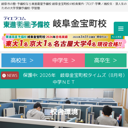
岐阜市の塾･予備校なら東進衛星予備校 岐阜金宝町校の校舎案内･ブログ･学費／高校生・浪人生の
ための大学受験予備校･学習塾
高校生 ＞
中学生 ＞
高卒生 ＞
保護中: 2026年 岐阜金宝町校タイムズ（8月号）
NEWS
中学ＮＥＴ
校舎環境