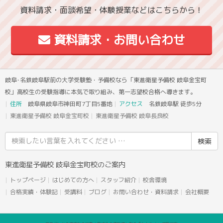
資料請求・面談希望・体験授業などはこちらから！
資料請求・お問い合わせ
岐阜･名鉄岐阜駅前の大学受験塾・予備校なら「東進衛星予備校 岐阜金宝町
校」高校生の受験指導に本気で取り組み、第一志望校合格へ導きます。
住所
岐阜県岐阜市神田町7丁目5番地
アクセス
名鉄岐阜駅 徒歩5分
東進衛星予備校 岐阜金宝町校
東進衛星予備校 岐阜長良校
検
索
結
東進衛星予備校 岐阜金宝町校のご案内
果:
トップページ
はじめての方へ
スタッフ紹介
校舎環境
合格実績・体験記
受講料
ブログ
お問い合わせ・資料請求
会社概要