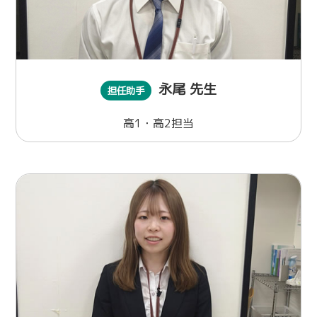
永尾 先生
担任助手
高1・高2担当