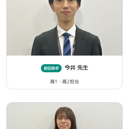
今井 先生
担任助手
高1・高2担当