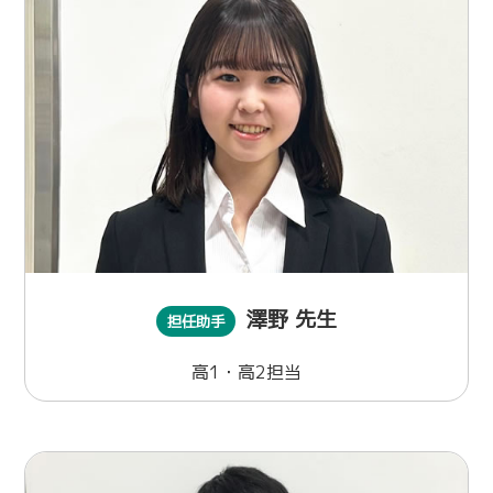
澤野 先生
担任助手
高1・高2担当