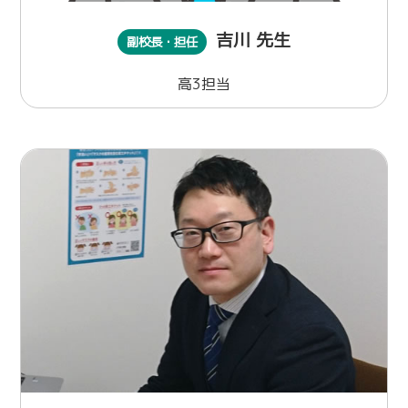
吉川 先生
副校長・担任
高3担当