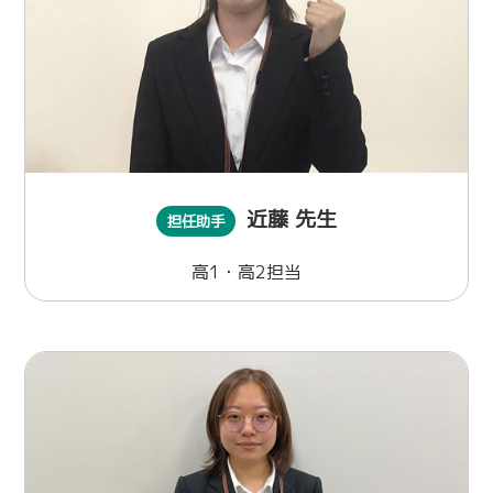
近藤 先生
担任助手
高1・高2担当