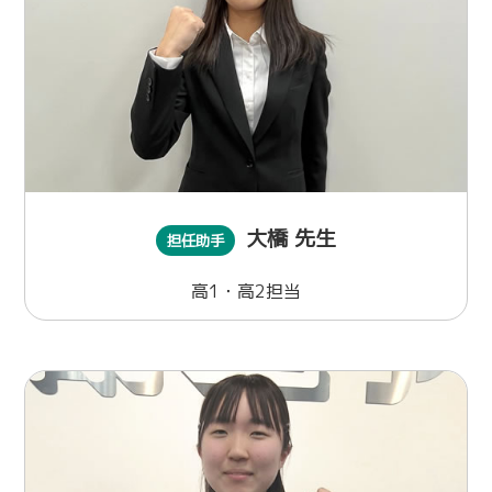
大橋 先生
担任助手
高1・高2担当