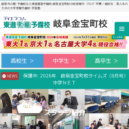
岐阜市の塾･予備校なら東進衛星予備校 岐阜金宝町校の校舎案内･ブログ･学費／高校生・浪人生の
ための大学受験予備校･学習塾
高校生 ＞
中学生 ＞
高卒生 ＞
保護中: 2026年 岐阜金宝町校タイムズ（8月号）
NEWS
中学ＮＥＴ
スタッフ紹介