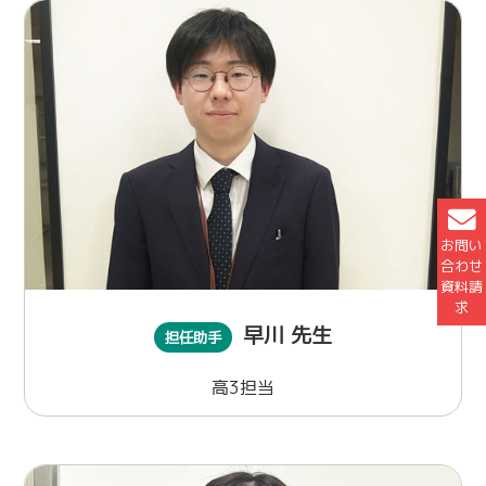
お問い
合わせ
資料請
求
早川 先生
担任助手
高3担当