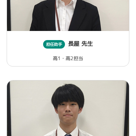
長屋 先生
担任助手
高1・高2担当