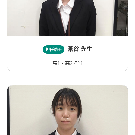
茶谷 先生
担任助手
高1・高2担当