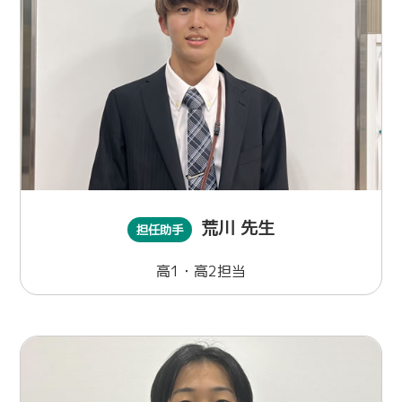
荒川 先生
担任助手
高1・高2担当