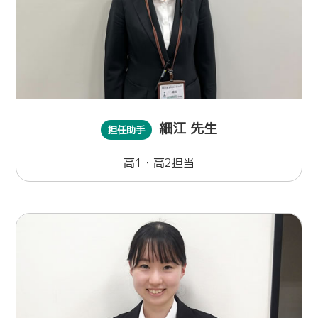
細江 先生
担任助手
高1・高2担当