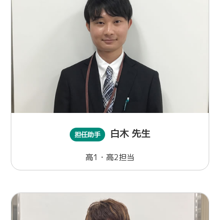
白木 先生
担任助手
高1・高2担当