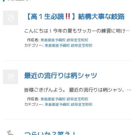
【高１生必読
】結構大事な岐路
25
こんにちは！今年の夏もサッカーの練習に明け暮れ、いい感じに日焼けしてきた男、野口です。 ２か月ほど先に部活の引退が差し迫り、有終の美を飾るべくギアを上げているところですが、もう一つ頭の中にあることとしては、来春からの社会 […]
作成者:
東進衛星予備校 岐阜金宝町校
カテゴリー:
東進衛星予備校 岐阜金宝町校
最近の流行りは柄シャツ
29
皆様ごきげんよう。 最近の流行りは柄シャツ、野口慎之介です。 サラサラの柄シャツを身にまとってムシっとした暑さに対抗しながらこのブログを書いています。 今回は僕の簡単な自己紹介と現在の大学生活について徒然なるままに書き連 […]
作成者:
東進衛星予備校 岐阜金宝町校
カテゴリー:
東進衛星予備校 岐阜金宝町校
つらいか？笑え！