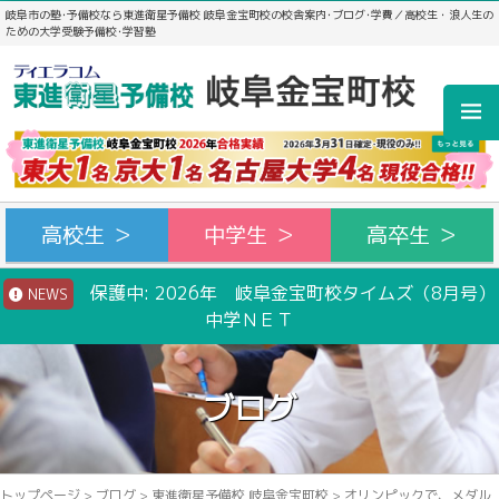
岐阜市の塾･予備校なら東進衛星予備校 岐阜金宝町校の校舎案内･ブログ･学費／高校生・浪人生の
ための大学受験予備校･学習塾
高校生 ＞
中学生 ＞
高卒生 ＞
保護中: 2026年 岐阜金宝町校タイムズ（8月号）
NEWS
中学ＮＥＴ
ブログ
トップページ
>
ブログ
>
東進衛星予備校 岐阜金宝町校
>
オリンピックで、メダル