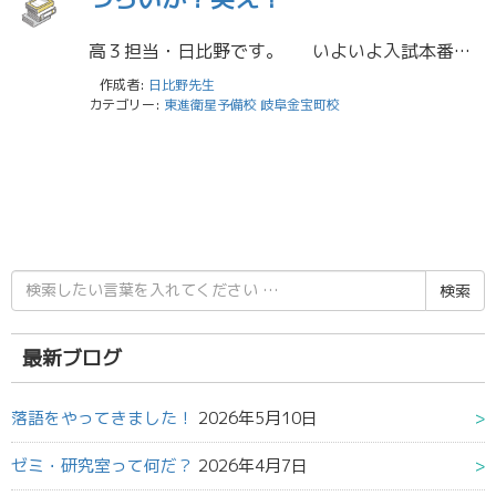
高３担当・日比野です。 いよいよ入試本番を迎え、気持ちが張り詰めている受験生がほとんどだと思います。そこで、ほんの少しだけ気持ちが楽になれる方法を短いですが書きます。それは、タイトルにもある通り、笑うこと。どれだけに […]
作成者:
日比野先生
カテゴリー:
東進衛星予備校 岐阜金宝町校
検
索
結
果:
最新ブログ
落語をやってきました！
2026年5月10日
ゼミ・研究室って何だ？
2026年4月7日