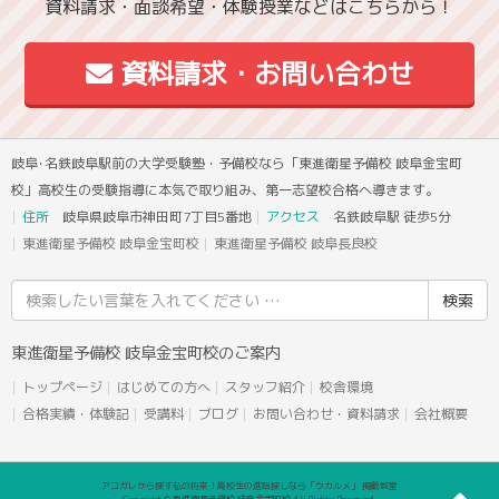
資料請求・面談希望・体験授業などはこちらから！
資料請求・お問い合わせ
岐阜･名鉄岐阜駅前の大学受験塾・予備校なら「東進衛星予備校 岐阜金宝町
校」高校生の受験指導に本気で取り組み、第一志望校合格へ導きます。
住所
岐阜県岐阜市神田町7丁目5番地
アクセス
名鉄岐阜駅 徒歩5分
東進衛星予備校 岐阜金宝町校
東進衛星予備校 岐阜長良校
検
索
結
東進衛星予備校 岐阜金宝町校のご案内
果:
トップページ
はじめての方へ
スタッフ紹介
校舎環境
合格実績・体験記
受講料
ブログ
お問い合わせ・資料請求
会社概要
アコガレから探す私の将来！高校生の進路探しなら「ウカルメ」 掲載教室