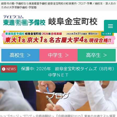
岐阜市の塾･予備校なら東進衛星予備校 岐阜金宝町校の校舎案内･ブログ･学費／高校生・浪人生の
ための大学受験予備校･学習塾
高校生 ＞
中学生 ＞
高卒生 ＞
保護中: 2026年 岐阜金宝町校タイムズ（8月号）
NEWS
中学ＮＥＴ
ブログ
トップページ
>
ブログ
>
合格体験記
>
【合格体験記2025】東進の共通テスト演習