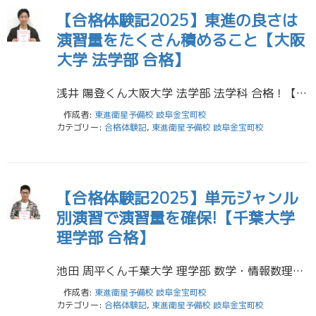
【合格体験記2025】東進の良さは
演習量をたくさん積めること【大阪
大学 法学部 合格】
浅井 陽登くん大阪大学 法学部 法学科 合格！【岐阜高校】 僕が東進衛星予備校金宝町校に入塾したのは、高校3年の春です。2年生までは塾には入らず、自分で勉強していましたが、第一志望合格のためには自力では限界があると感じ、 […]
作成者:
東進衛星予備校 岐阜金宝町校
カテゴリー:
合格体験記
,
東進衛星予備校 岐阜金宝町校
【合格体験記2025】単元ジャンル
別演習で演習量を確保!【千葉大学
理学部 合格】
池田 周平くん千葉大学 理学部 数学・情報数理学科 合格！【岐阜高校】 私が伝えたいことは、特定の科目に集中しすぎず、いろいろな科目を幅広く勉強したほうが良いということです。 私は前期の東京科学大理学院が不合格となり、後 […]
作成者:
東進衛星予備校 岐阜金宝町校
カテゴリー:
合格体験記
,
東進衛星予備校 岐阜金宝町校