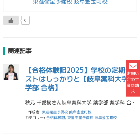
東進衛星予備校 岐阜金宝町校
0
関連記事
【合格体験記2025】学校の定期テ
お問い
ストはしっかりと【岐阜薬科大学 薬
合わせ
資料請
学部 合格】
求
秋元 千愛樹さん岐阜薬科大学 薬学部 薬学科 合格！【岐阜高校】 私は今回、岐阜薬科大学に推薦入試という形で合格しました。受験勉強を通して私が感じたことを、３つほど後輩の皆さんに伝えたいと思います。 私は１年生や２年生の […]
作成者:
東進衛星予備校 岐阜金宝町校
カテゴリー:
合格体験記
,
東進衛星予備校 岐阜金宝町校