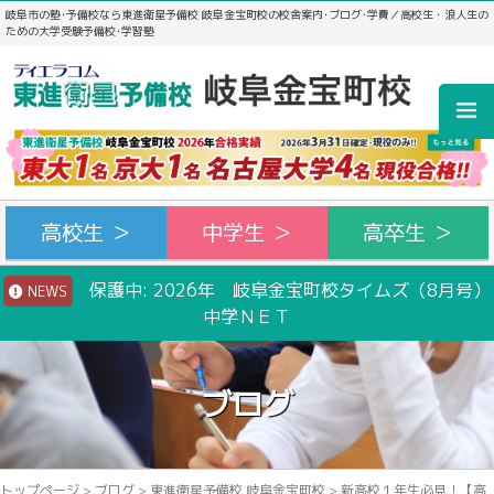
岐阜市の塾･予備校なら東進衛星予備校 岐阜金宝町校の校舎案内･ブログ･学費／高校生・浪人生の
ための大学受験予備校･学習塾
高校生 ＞
中学生 ＞
高卒生 ＞
保護中: 2026年 岐阜金宝町校タイムズ（8月号）
NEWS
中学ＮＥＴ
ブログ
トップページ
>
ブログ
>
東進衛星予備校 岐阜金宝町校
>
新高校１年生必見！【高