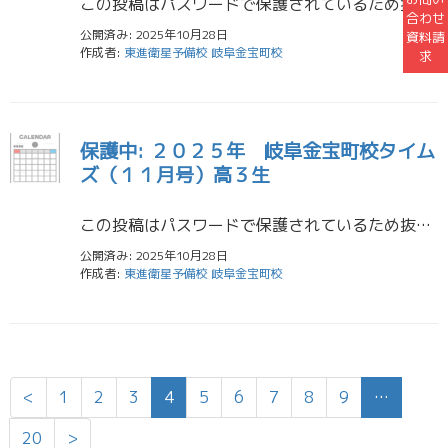
この投稿はパスワードで保護されているため抜粋文はありません。
合わせ
公開済み: 2025年10月28日
資料請
作成者:
東進衛星予備校 岐阜金宝町校
求
保護中: ２０２５年 岐阜金宝町校タイム
ズ（１１月号）高３生
この投稿はパスワードで保護されているため抜粋文はありません。
公開済み: 2025年10月28日
作成者:
東進衛星予備校 岐阜金宝町校
<
1
2
3
4
5
6
7
8
9
…
20
>