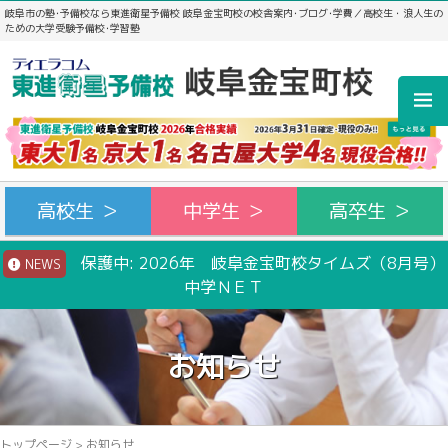
岐阜市の塾･予備校なら東進衛星予備校 岐阜金宝町校の校舎案内･ブログ･学費／高校生・浪人生の
ための大学受験予備校･学習塾
高校生 ＞
中学生 ＞
高卒生 ＞
保護中: 2026年 岐阜金宝町校タイムズ（8月号）
NEWS
中学ＮＥＴ
お知らせ
トップページ
>
お知らせ